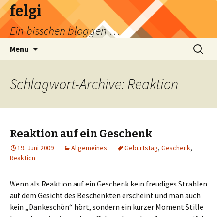
felgi
Ein bisschen bloggen …
Zum
Suchen
Menü
Inhalt
nach:
springen
Schlagwort-Archive: Reaktion
Reaktion auf ein Geschenk
19. Juni 2009
Allgemeines
Geburtstag
,
Geschenk
,
Reaktion
Wenn als Reaktion auf ein Geschenk kein freudiges Strahlen
auf dem Gesicht des Beschenkten erscheint und man auch
kein „Dankeschön“ hört, sondern ein kurzer Moment Stille