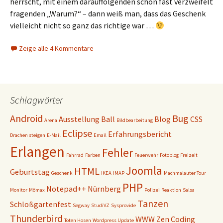
herrscht, mit einem darauffolgenden schon fast verzweifelt
fragenden „Warum?“ – dann weiß man, dass das Geschenk
vielleicht nicht so ganz das richtige war …
Zeige alle 4 Kommentare
Schlagwörter
Android
Bug
Ausstellung
Ball
Blog
CSS
Arena
Bildbearbeitung
Eclipse
Erfahrungsbericht
Drachen steigen
E-Mail
Email
Erlangen
Fehler
Fahrrad
Farben
Feuerwehr
Fotoblog
Freizeit
Joomla
HTML
Geburtstag
Geschenk
IKEA
IMAP
Machmalauter Tour
PHP
Notepad++
Nürnberg
Monitor
Mömax
Polizei
Reaktion
Salsa
Tanzen
Schloßgartenfest
Segway
StudiVZ
Sysprovide
Thunderbird
WWW
Zen Coding
Toten Hosen
Wordpress Update