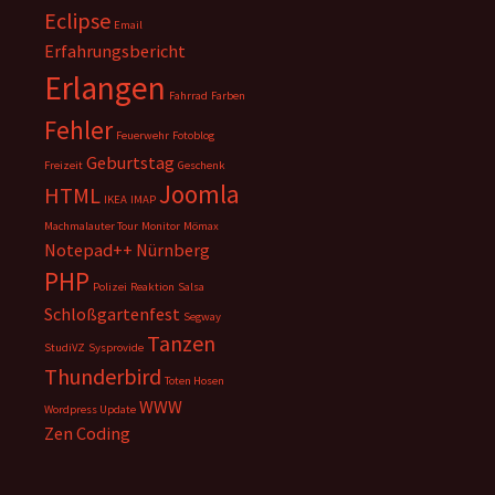
Eclipse
Email
Erfahrungsbericht
Erlangen
Fahrrad
Farben
Fehler
Feuerwehr
Fotoblog
Geburtstag
Freizeit
Geschenk
Joomla
HTML
IKEA
IMAP
Machmalauter Tour
Monitor
Mömax
Notepad++
Nürnberg
PHP
Polizei
Reaktion
Salsa
Schloßgartenfest
Segway
Tanzen
StudiVZ
Sysprovide
Thunderbird
Toten Hosen
WWW
Wordpress Update
Zen Coding