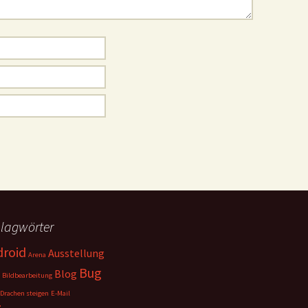
lagwörter
droid
Ausstellung
Arena
Bug
Blog
Bildbearbeitung
Drachen steigen
E-Mail