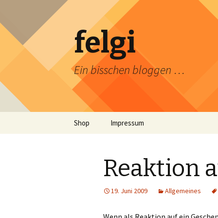
felgi
Ein bisschen bloggen …
Zum
Shop
Impressum
Inhalt
springen
Reaktion 
19. Juni 2009
Allgemeines
Wenn als Reaktion auf ein Geschen