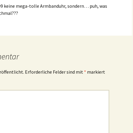
09 keine mega-tolle Armbanduhr, sondern… puh, was
ochmal???
mentar
röffentlicht.
Erforderliche Felder sind mit
*
markiert