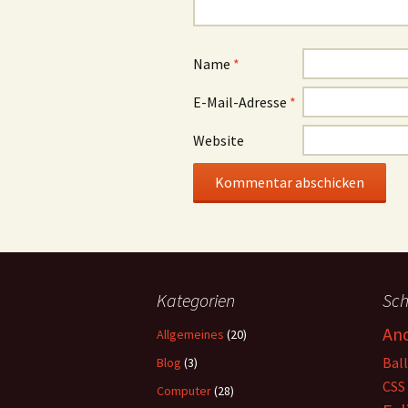
Name
*
E-Mail-Adresse
*
Website
Kategorien
Sch
An
Allgemeines
(20)
Ball
Blog
(3)
CSS
Computer
(28)