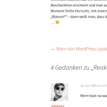
Beschenkten erscheint und man au
Moment Stille herrscht, mit einem
„Warum?“ – dann weiß man, dass da
…
←
Wenn das WordPress Upd
Beitrags-
4 Gedanken zu „
Reak
Navigation
24. Juni 2009 um 13:
Wem hast na wa
Johannes