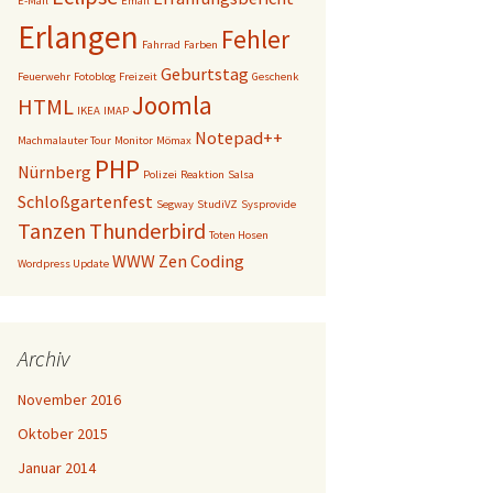
E-Mail
Email
Erlangen
Fehler
Fahrrad
Farben
Geburtstag
Feuerwehr
Fotoblog
Freizeit
Geschenk
Joomla
HTML
IKEA
IMAP
Notepad++
Machmalauter Tour
Monitor
Mömax
PHP
Nürnberg
Polizei
Reaktion
Salsa
Schloßgartenfest
Segway
StudiVZ
Sysprovide
Tanzen
Thunderbird
Toten Hosen
WWW
Zen Coding
Wordpress Update
Archiv
November 2016
Oktober 2015
Januar 2014