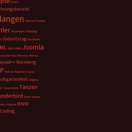
ipse
Email
ahrungsbericht
langen
Fahrrad
Farben
hler
Feuerwehr
Fotoblog
Geburtstag
it
Geschenk
Joomla
ML
IKEA
IMAP
alauter Tour
Monitor
Mömax
epad++
Nürnberg
P
Polizei
Reaktion
Salsa
loßgartenfest
Segway
Tanzen
VZ
Sysprovide
underbird
Toten Hosen
WWW
ress Update
 Coding