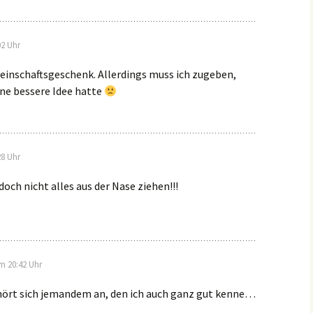
02 Uhr
einschaftsgeschenk. Allerdings muss ich zugeben,
ine bessere Idee hatte
28 Uhr
 doch nicht alles aus der Nase ziehen!!!
m 20:42 Uhr
hört sich jemandem an, den ich auch ganz gut kenne…