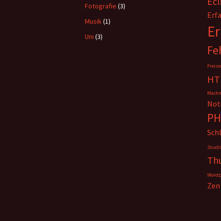
Ecl
Fotografie
(3)
Erf
Musik
(1)
Er
Uni
(3)
Fe
Freize
HT
Machm
Not
PH
Sch
Studi
Th
Wordp
Zen